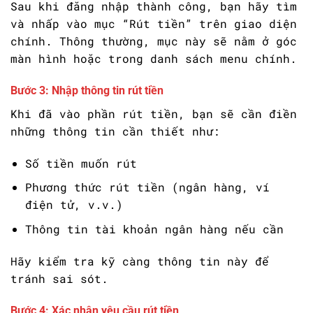
Sau khi đăng nhập thành công, bạn hãy tìm
và nhấp vào mục “Rút tiền” trên giao diện
chính. Thông thường, mục này sẽ nằm ở góc
màn hình hoặc trong danh sách menu chính.
Bước 3: Nhập thông tin rút tiền
Khi đã vào phần rút tiền, bạn sẽ cần điền
những thông tin cần thiết như:
Số tiền muốn rút
Phương thức rút tiền (ngân hàng, ví
điện tử, v.v.)
Thông tin tài khoản ngân hàng nếu cần
Hãy kiểm tra kỹ càng thông tin này để
tránh sai sót.
Bước 4: Xác nhận yêu cầu rút tiền