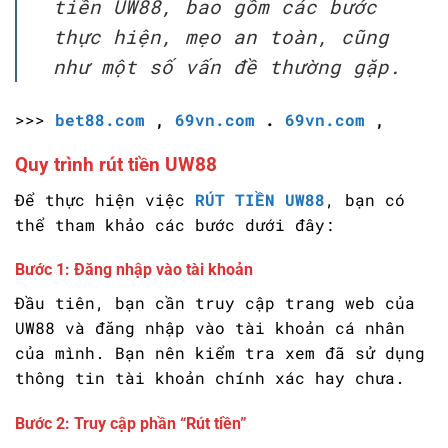
tiền UW88, bao gồm các bước
thực hiện, mẹo an toàn, cũng
như một số vấn đề thường gặp.
>>>
bet88.com
,
69vn.com
.
69vn.com
,
Quy trình rút tiền UW88
Để thực hiện việc
RÚT TIỀN UW88
, bạn có
thể tham khảo các bước dưới đây:
Bước 1: Đăng nhập vào tài khoản
Đầu tiên, bạn cần truy cập trang web của
UW88 và đăng nhập vào tài khoản cá nhân
của mình. Bạn nên kiểm tra xem đã sử dụng
thông tin tài khoản chính xác hay chưa.
Bước 2: Truy cập phần “Rút tiền”