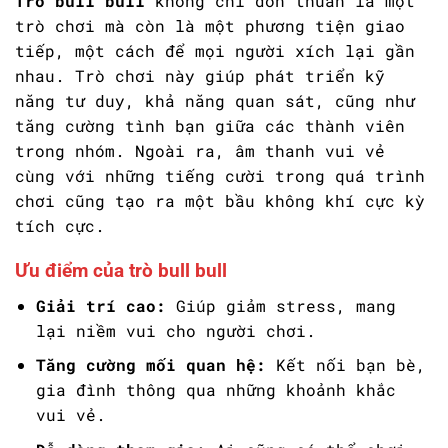
Trò bull bull
không chỉ đơn thuần là một
trò chơi mà còn là một phương tiện giao
tiếp, một cách để mọi người xích lại gần
nhau. Trò chơi này giúp phát triển kỹ
năng tư duy, khả năng quan sát, cũng như
tăng cường tình bạn giữa các thành viên
trong nhóm. Ngoài ra, âm thanh vui vẻ
cùng với những tiếng cười trong quá trình
chơi cũng tạo ra một bầu không khí cực kỳ
tích cực.
Ưu điểm của trò bull bull
Giải trí cao:
Giúp giảm stress, mang
lại niềm vui cho người chơi.
Tăng cường mối quan hệ:
Kết nối bạn bè,
gia đình thông qua những khoảnh khắc
vui vẻ.