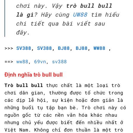
chơi này. Vậy
trò bull bull
là gì
? Hãy cùng
UW88
tìm hiểu
chi tiết qua bài viết sau
đây.
>>>
SV388
,
SV388
,
BJ88
,
BJ88
,
WW88
,
==>
ww88
,
69vn
,
sv388
Định nghĩa trò bull bull
Trò bull bull
thực chất là một loại trò
chơi dân gian, thường được tổ chức trong
các dịp lễ hội, sự kiện hoặc đơn giản là
những buổi tụ tập bạn bè. Trò chơi này có
nguồn gốc từ các nền văn hóa khác nhau
nhưng chủ yếu được biết đến nhiều nhất ở
Việt Nam. Không chỉ đơn thuần là một trò