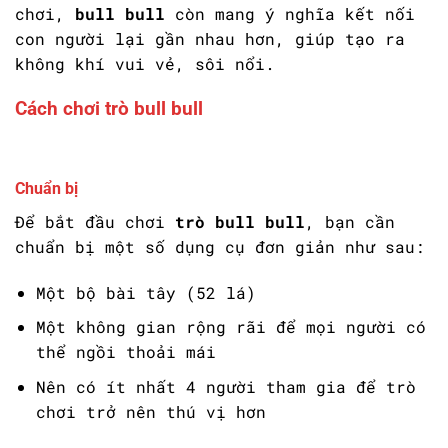
chơi,
bull bull
còn mang ý nghĩa kết nối
con người lại gần nhau hơn, giúp tạo ra
không khí vui vẻ, sôi nổi.
Cách chơi trò bull bull
Chuẩn bị
Để bắt đầu chơi
trò bull bull
, bạn cần
chuẩn bị một số dụng cụ đơn giản như sau:
Một bộ bài tây (52 lá)
Một không gian rộng rãi để mọi người có
thể ngồi thoải mái
Nên có ít nhất 4 người tham gia để trò
chơi trở nên thú vị hơn