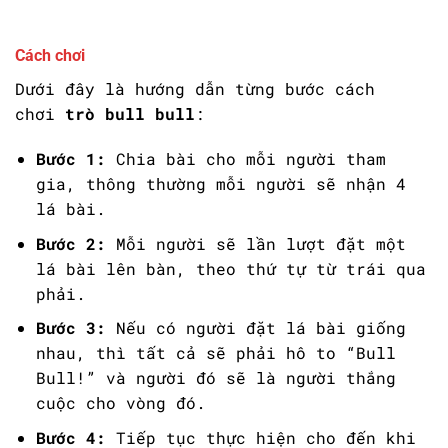
Cách chơi
Dưới đây là hướng dẫn từng bước cách
chơi
trò bull bull
:
Bước 1:
Chia bài cho mỗi người tham
gia, thông thường mỗi người sẽ nhận 4
lá bài.
Bước 2:
Mỗi người sẽ lần lượt đặt một
lá bài lên bàn, theo thứ tự từ trái qua
phải.
Bước 3:
Nếu có người đặt lá bài giống
nhau, thì tất cả sẽ phải hô to “Bull
Bull!” và người đó sẽ là người thắng
cuộc cho vòng đó.
Bước 4:
Tiếp tục thực hiện cho đến khi